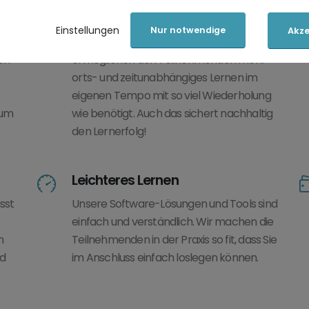
Flexibles Lernen
Einstellungen
Nur notwendige
Akze
nen
Die verschiedenen Lernelemente
en
ermöglichen den Teilnehmenden mehr
orts- und zeitunabhängiges Lernen im
eigenen Tempo mit so viel Wiederholung
aum
wie benötigt. Auch das sichert nachhaltig
den Lernerfolg!
Leichteres Lernen
sst
Unsere Software-Lösungen und Tools sind
einfach und verständlich. Wir machen die
n
Teilnehmenden in der Praxis so fit, dass Sie
nd
im Anschluss einfach loslegen können.