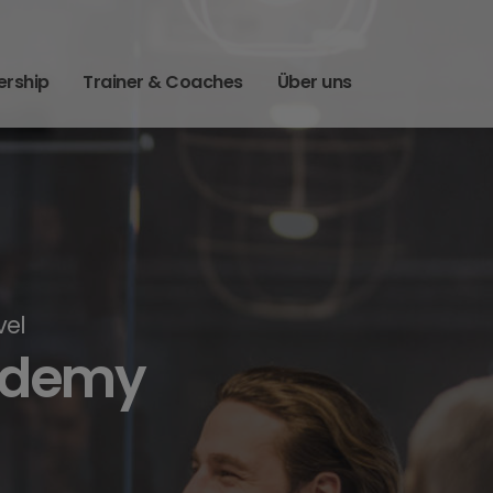
ership
Trainer & Coaches
Über uns
vel
cademy