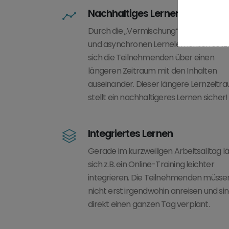
Nachhaltiges Lernen
Durch die „Vermischung“ von synchro
und asynchronen Lernelementen setz
sich die Teilnehmenden über einen
längeren Zeitraum mit den Inhalten
auseinander. Dieser längere Lernzeitr
stellt ein nachhaltigeres Lernen sicher!
Integriertes Lernen
Gerade im kurzweiligen Arbeitsalltag lä
sich z.B. ein Online-Training leichter
integrieren. Die Teilnehmenden müsse
nicht erst irgendwohin anreisen und si
direkt einen ganzen Tag verplant.