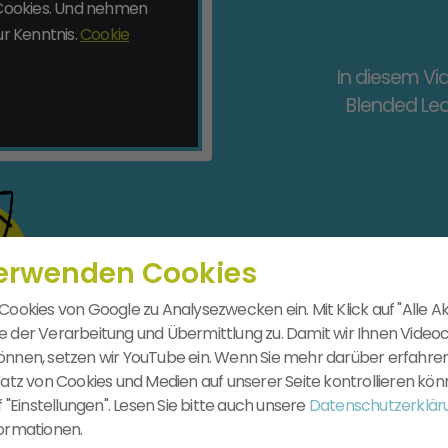
n Cookies. Und nehmen
r Kenntnis.
Cookie
In diesem Vi
Blended Lear
verwenden Cookies
Cookies von Google zu Analysezwecken ein. Mit Klick auf "Alle A
e der Verarbeitung und Übermittlung zu. Damit wir Ihnen Video
önnen, setzen wir YouTube ein. Wenn Sie mehr darüber erfahren
rteile bieten unsere
Blended Learning 
satz von Cookies und Medien auf unserer Seite kontrollieren kön
uf "Einstellungen". Lesen Sie bitte auch unsere
Datenschutzerklär
formationen.