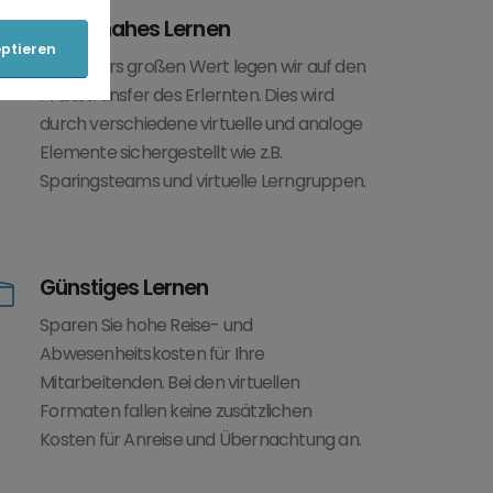
Praxisnahes Lernen
ptieren
Besonders großen Wert legen wir auf den
Praxistransfer des Erlernten. Dies wird
durch verschiedene virtuelle und analoge
Elemente sichergestellt wie z.B.
Sparingsteams und virtuelle Lerngruppen.
Günstiges Lernen
Sparen Sie hohe Reise- und
Abwesenheitskosten für Ihre
Mitarbeitenden. Bei den virtuellen
Formaten fallen keine zusätzlichen
Kosten für Anreise und Übernachtung an.