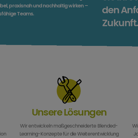
ibel, praxisnah und nachhaltig wirken –
den Anf
sfähige Teams.
Zukunft.
Unsere Lösungen
Wir entwickeln maßgeschneiderte Blended-
Wi
ion
Learning-Konzepte für die Weiterentwicklung
Ja