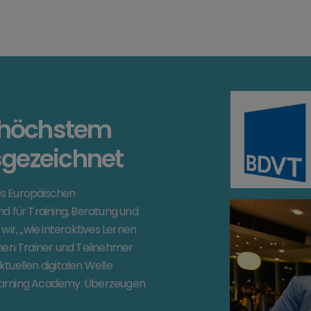
f höchstem
sgezeichnet
es Europäischen
d für Training, Beratung und
wir, „wie interaktives Lernen
nnen Trainer und Teilnehmer
tuellen digitalen Welle
 Learning Academy. Überzeugen