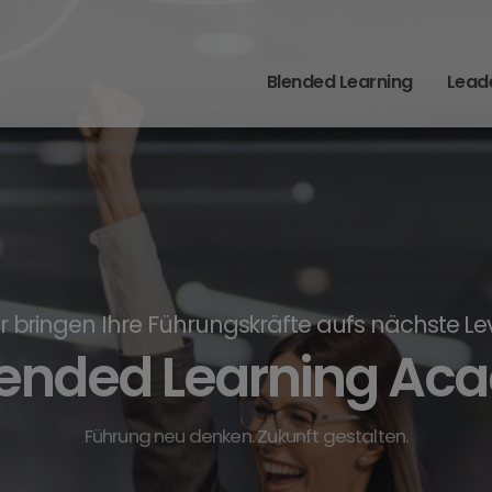
Blended Learning
Lead
r bringen Ihre Führungskräfte aufs nächste Le
lended Learning A
F
ü
h
r
u
n
g
n
e
u
d
e
n
k
e
n
.
Z
u
k
u
n
f
t
g
e
s
t
a
l
t
e
n
.